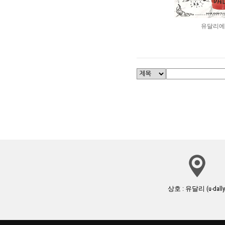
유달리에 
상호 : 유달리 (u-dally