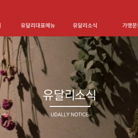
개
유달리대표메뉴
유달리소식
가맹문