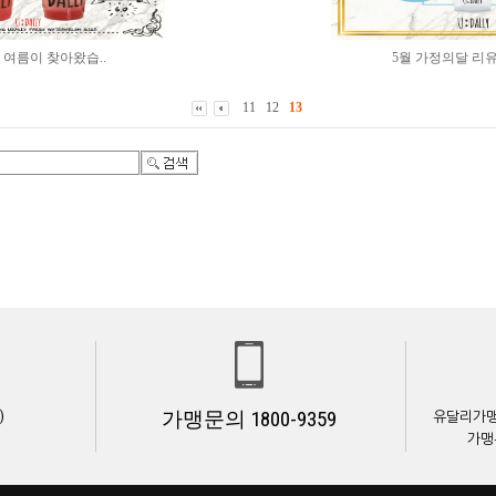
여름이 찾아왔습..
5월 가정의달 리유
11
12
13
가맹문의 1800-9359
)
유달리가맹본
가맹