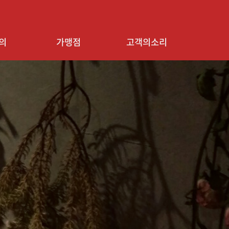
의
가맹점
고객의소리