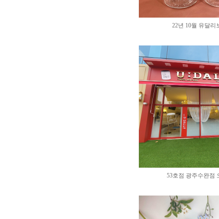
22년 10월 유달
53호점 광주수완점 