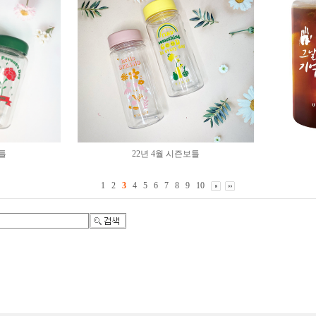
보틀
22년 4월 시즌보틀
1
2
3
4
5
6
7
8
9
10