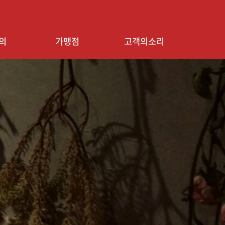
의
가맹점
고객의소리