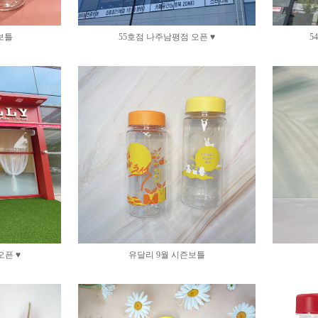
리보틀
55호점 나주남평점 오픈 ♥
5
오픈 ♥
유달리 9월 시즌보틀