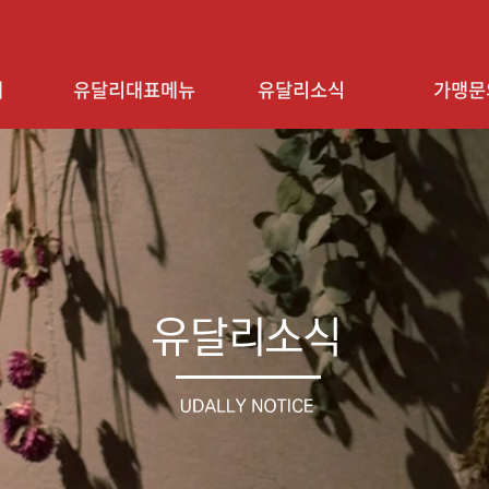
개
유달리대표메뉴
유달리소식
가맹문