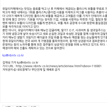
유달리카페에서는 맛있는 음료를 먹고 난 후 카페에서 제공되는 플라스틱 보틀을 무료로 가
막고자 매장 내에서는 1회용 플라스틱/종이컵 사용을 자제하고 머그를 사용하는 흐름이 
더 나아가 예쁘게 디자인된 플라스틱 보틀을 제공하고 고객들은 이를 가져가 인테리어 소
한 번에 챙긴 것이다. 기본을 지키는 정직한 기업, 사람을 사랑하는 따뜻한 기업, 힐링과
벤트 때마다 보틀의 디자인을 새롭게 변경하고, 보틀 제조 공장에 수시로 방문해 품질점검
보를 적극적으로 이어가고 있다.
뿐만 아니다, 유달리카페의 대표 메뉴인 감귤라떼, 딸기T.O.P, 사과비트 등 생과일주스는
기 위해 냉장고에 넣어 숙성시키고 새로 손질한 과일과 숙성된 과일을 함께 사용하여 감칠맛
커리 메뉴인 생딸기 크림치즈 베이글과 과일 와플 등 메뉴도 매장을 찾는 손님들에게 인기를
현재 유달리카페는 전국 40여 개 가맹점을 돌파하였으며, 철저한 상권분석과 점포운영의
운영하는 등의 노하우를 통해 모든 점주들의 성공적인 운영을 위해 노력하고 있기도 하다
예정이며 해외 진출도 계획하고 있는 것으로 알려졌다.
kjs@nbntv.co.kr
김재성 기자 kjs@nbntv.co.kr
기사 URL : http://www.nbntv.co.kr/news/articleView.html?idxno=116981
저작권자 © 내외경제TV 무단전재 및 재배포 금지